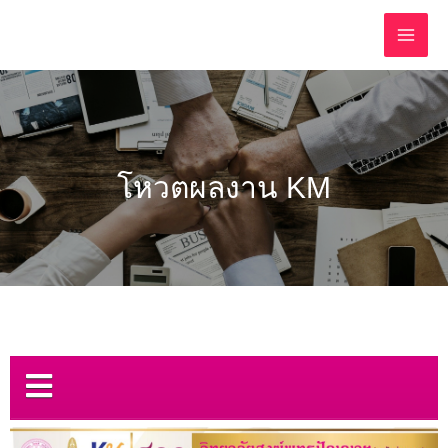
โหวตผลงาน KM