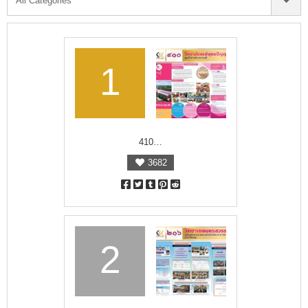
1
410…
3682
2