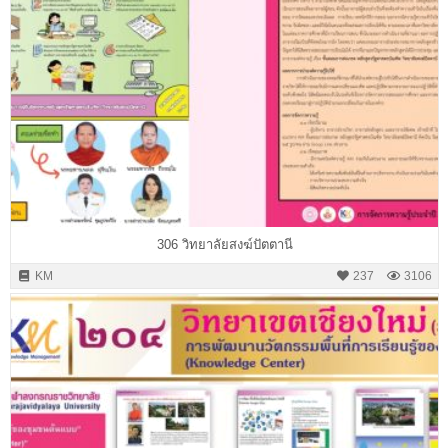
306 วิทยาลัยสงฆ์ปัตตานี
KM
237
3106