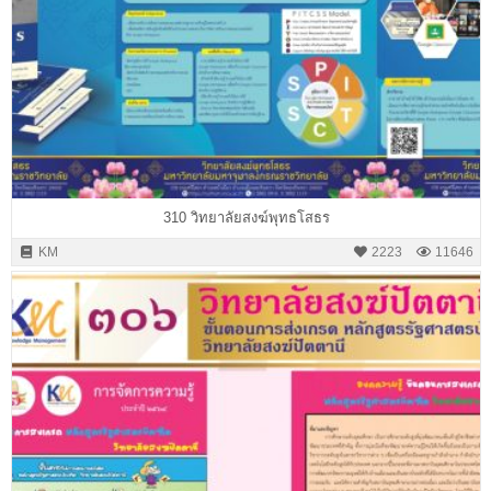
310 วิทยาลัยสงฆ์พุทธโสธร
KM
2223
11646