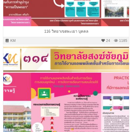
116 วิทยาเขตพะเยา บุคคล
KM
24
1185