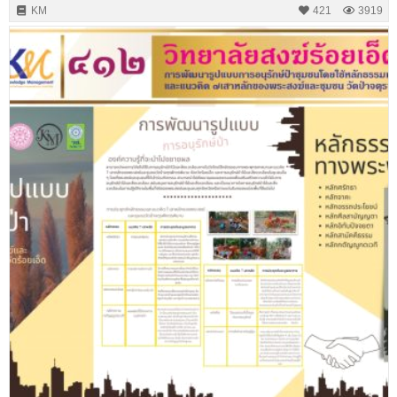
KM
421
3919