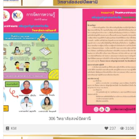
306 วิทยาลัยสงฆ์ปัตตานี
KM
237
3106