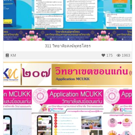
311 วิทยาลัยสงฆ์พุทธโสธร
KM
175
1963