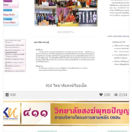
414 วิทยาลัยสงฆ์ร้อยเอ็ด
KM
100
2134