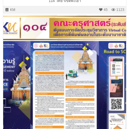
114 วิทยาเขตพะเยา
KM
45
1123